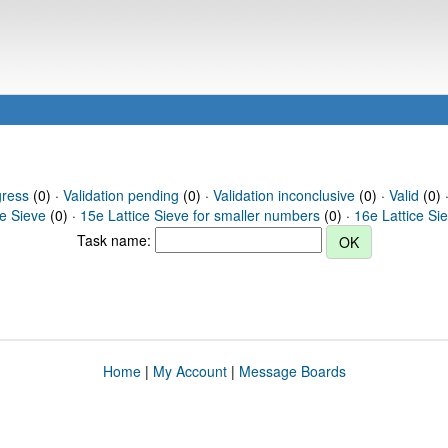
gress
(0) ·
Validation pending
(0) ·
Validation inconclusive
(0) ·
Valid
(0) 
ce Sieve
(0) ·
15e Lattice Sieve for smaller numbers
(0) ·
16e Lattice Si
Task name:
Home
|
My Account
|
Message Boards