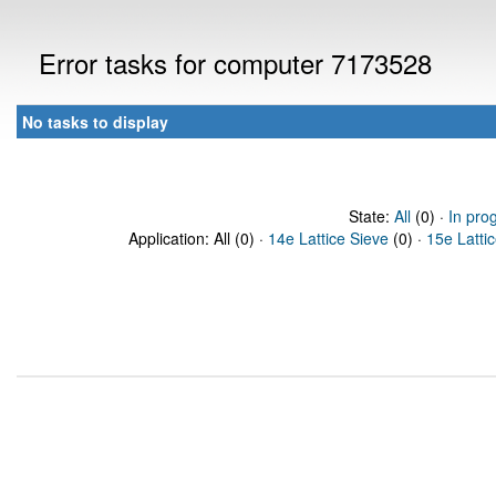
Error tasks for computer 7173528
No tasks to display
State:
All
(0) ·
In pro
Application: All (0) ·
14e Lattice Sieve
(0) ·
15e Latti