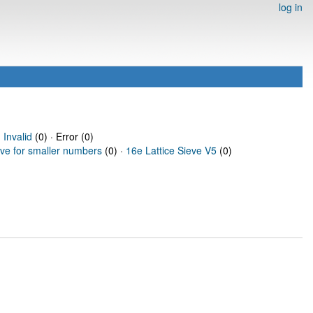
log in
·
Invalid
(0) · Error (0)
eve for smaller numbers
(0) ·
16e Lattice Sieve V5
(0)