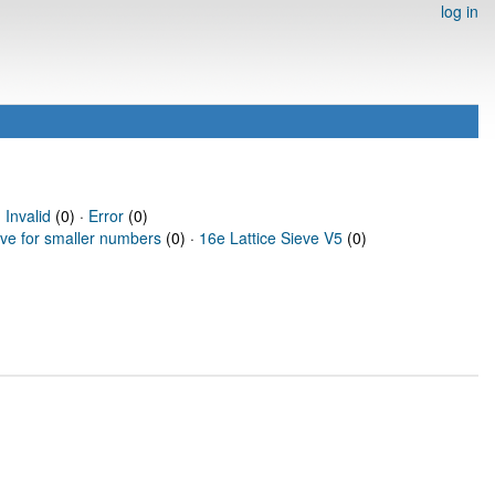
log in
·
Invalid
(0) ·
Error
(0)
eve for smaller numbers
(0) ·
16e Lattice Sieve V5
(0)