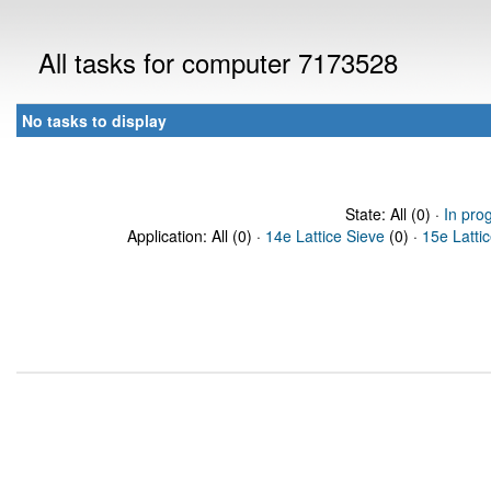
All tasks for computer 7173528
No tasks to display
State: All (0) ·
In pro
Application: All (0) ·
14e Lattice Sieve
(0) ·
15e Latti