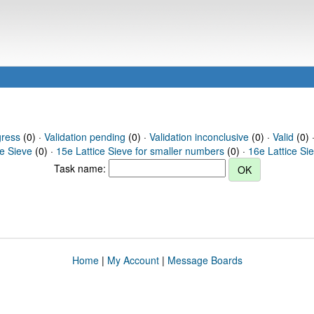
gress
(0) ·
Validation pending
(0) ·
Validation inconclusive
(0) ·
Valid
(0) 
ce Sieve
(0) ·
15e Lattice Sieve for smaller numbers
(0) ·
16e Lattice Si
Task name:
Home
|
My Account
|
Message Boards