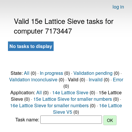
log in
Valid 15e Lattice Sieve tasks for
computer 7173447
No tasks to display
State:
All
(0) ·
In progress
(0) ·
Validation pending
(0) ·
Validation inconclusive
(0) · Valid (0) ·
Invalid
(0) ·
Error
(0)
Application:
All
(0) ·
14e Lattice Sieve
(0) · 15e Lattice
Sieve (0) ·
15e Lattice Sieve for smaller numbers
(0) ·
16e Lattice Sieve for smaller numbers
(0) ·
16e Lattice
Sieve V5
(0)
Task name: