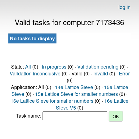
log in
Valid tasks for computer 7173436
No tasks to display
State:
All
(0) ·
In progress
(0) ·
Validation pending
(0) ·
Validation inconclusive
(0) · Valid (0) ·
Invalid
(0) ·
Error
(0)
Application: All (0) ·
14e Lattice Sieve
(0) ·
15e Lattice
Sieve
(0) ·
15e Lattice Sieve for smaller numbers
(0) ·
16e Lattice Sieve for smaller numbers
(0) ·
16e Lattice
Sieve V5
(0)
Task name: