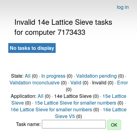
log in
Invalid 14e Lattice Sieve tasks
for computer 7173433
No tasks to display
State:
All
(0) ·
In progress
(0) ·
Validation pending
(0) ·
Validation inconclusive
(0) ·
Valid
(0) · Invalid (0) ·
Error
(0)
Application:
All
(0) · 14e Lattice Sieve (0) ·
15e Lattice
Sieve
(0) ·
15e Lattice Sieve for smaller numbers
(0) ·
16e Lattice Sieve for smaller numbers
(0) ·
16e Lattice
Sieve V5
(0)
Task name: