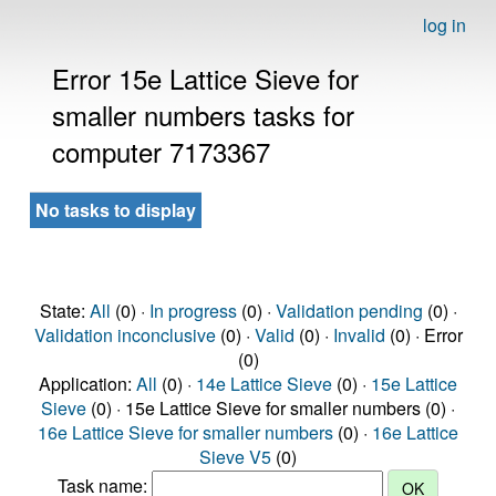
log in
Error 15e Lattice Sieve for
smaller numbers tasks for
computer 7173367
No tasks to display
State:
All
(0) ·
In progress
(0) ·
Validation pending
(0) ·
Validation inconclusive
(0) ·
Valid
(0) ·
Invalid
(0) · Error
(0)
Application:
All
(0) ·
14e Lattice Sieve
(0) ·
15e Lattice
Sieve
(0) · 15e Lattice Sieve for smaller numbers (0) ·
16e Lattice Sieve for smaller numbers
(0) ·
16e Lattice
Sieve V5
(0)
Task name: