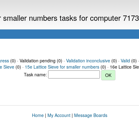
or smaller numbers tasks for computer 717
gress
(0) · Validation pending (0) ·
Validation inconclusive
(0) ·
Valid
(0) 
ce Sieve
(0) ·
15e Lattice Sieve for smaller numbers
(0) · 16e Lattice Si
Task name:
Home
|
My Account
|
Message Boards