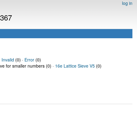
log in
3367
·
Invalid
(0) ·
Error
(0)
eve for smaller numbers (0) ·
16e Lattice Sieve V5
(0)