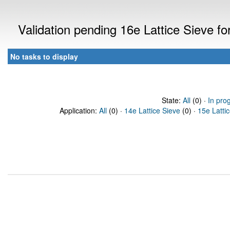
Validation pending 16e Lattice Sieve f
No tasks to display
State:
All
(0) ·
In pro
Application:
All
(0) ·
14e Lattice Sieve
(0) ·
15e Latti