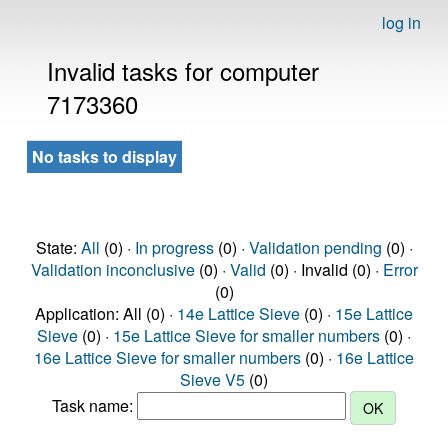
log in
Invalid tasks for computer
7173360
No tasks to display
State:
All
(0) ·
In progress
(0) ·
Validation pending
(0) ·
Validation inconclusive
(0) ·
Valid
(0) · Invalid (0) ·
Error
(0)
Application: All (0) ·
14e Lattice Sieve
(0) ·
15e Lattice
Sieve
(0) ·
15e Lattice Sieve for smaller numbers
(0) ·
16e Lattice Sieve for smaller numbers
(0) ·
16e Lattice
Sieve V5
(0)
Task name: