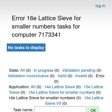
log in
Error 16e Lattice Sieve for
smaller numbers tasks for
computer 7173341
No tasks to display
State:
All
(0) ·
In progress
(0) ·
Validation pending
(0) ·
Validation inconclusive
(0) ·
Valid
(0) ·
Invalid
(0) · Error
(0)
Application:
All
(0) ·
14e Lattice Sieve
(0) ·
15e Lattice
Sieve
(0) ·
15e Lattice Sieve for smaller numbers
(0) ·
16e Lattice Sieve for smaller numbers (0) ·
16e Lattice
Sieve V5
(0)
Task name: