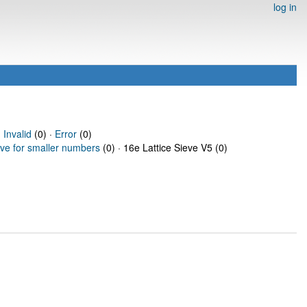
log in
·
Invalid
(0) ·
Error
(0)
eve for smaller numbers
(0) · 16e Lattice Sieve V5 (0)