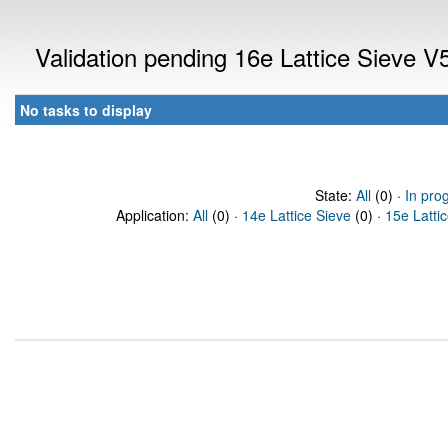
Validation pending 16e Lattice Sieve 
No tasks to display
State:
All
(0) ·
In pro
Application:
All
(0) ·
14e Lattice Sieve
(0) ·
15e Latti