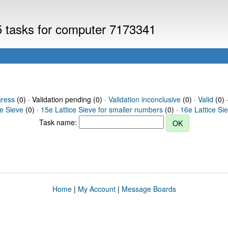
V5 tasks for computer 7173341
gress
(0) · Validation pending (0) ·
Validation inconclusive
(0) ·
Valid
(0) 
ce Sieve
(0) ·
15e Lattice Sieve for smaller numbers
(0) ·
16e Lattice Si
Task name:
Home
|
My Account
|
Message Boards