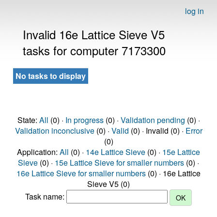
log in
Invalid 16e Lattice Sieve V5
tasks for computer 7173300
No tasks to display
State:
All
(0) ·
In progress
(0) ·
Validation pending
(0) ·
Validation inconclusive
(0) ·
Valid
(0) · Invalid (0) ·
Error
(0)
Application:
All
(0) ·
14e Lattice Sieve
(0) ·
15e Lattice
Sieve
(0) ·
15e Lattice Sieve for smaller numbers
(0) ·
16e Lattice Sieve for smaller numbers
(0) · 16e Lattice
Sieve V5 (0)
Task name: