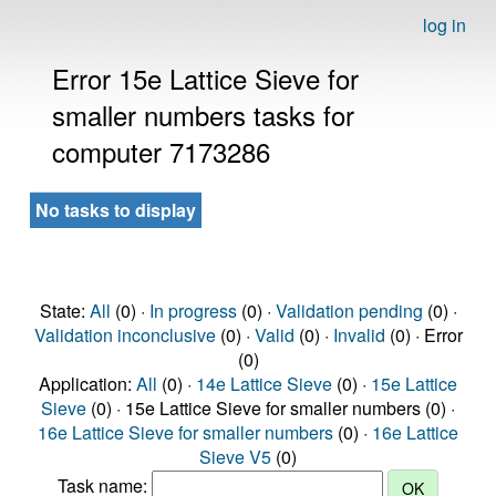
log in
Error 15e Lattice Sieve for
smaller numbers tasks for
computer 7173286
No tasks to display
State:
All
(0) ·
In progress
(0) ·
Validation pending
(0) ·
Validation inconclusive
(0) ·
Valid
(0) ·
Invalid
(0) · Error
(0)
Application:
All
(0) ·
14e Lattice Sieve
(0) ·
15e Lattice
Sieve
(0) · 15e Lattice Sieve for smaller numbers (0) ·
16e Lattice Sieve for smaller numbers
(0) ·
16e Lattice
Sieve V5
(0)
Task name: