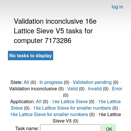
log in
Validation inconclusive 16e
Lattice Sieve V5 tasks for
computer 7173286
No tasks to display
State:
All
(0) ·
In progress
(0) ·
Validation pending
(0) ·
Validation inconclusive (0) ·
Valid
(0) ·
Invalid
(0) ·
Error
(0)
Application:
All
(0) ·
14e Lattice Sieve
(0) ·
15e Lattice
Sieve
(0) ·
15e Lattice Sieve for smaller numbers
(0) ·
16e Lattice Sieve for smaller numbers
(0) · 16e Lattice
Sieve V5 (0)
Task name: