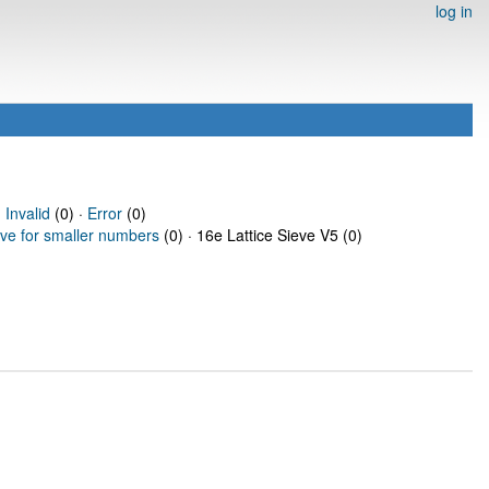
log in
·
Invalid
(0) ·
Error
(0)
eve for smaller numbers
(0) · 16e Lattice Sieve V5 (0)