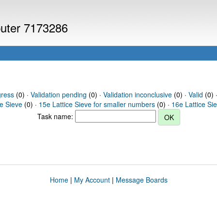
puter 7173286
gress
(0) ·
Validation pending
(0) ·
Validation inconclusive
(0) ·
Valid
(0) 
ce Sieve
(0) ·
15e Lattice Sieve for smaller numbers
(0) ·
16e Lattice Si
Task name:
Home
|
My Account
|
Message Boards