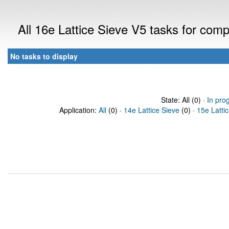
All 16e Lattice Sieve V5 tasks for com
No tasks to display
State: All (0) ·
In pro
Application:
All
(0) ·
14e Lattice Sieve
(0) ·
15e Latti