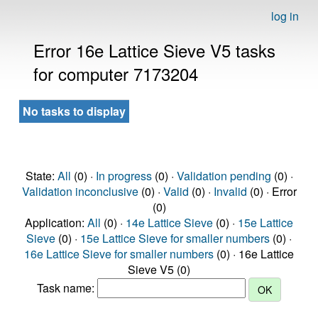
log in
Error 16e Lattice Sieve V5 tasks
for computer 7173204
No tasks to display
State:
All
(0) ·
In progress
(0) ·
Validation pending
(0) ·
Validation inconclusive
(0) ·
Valid
(0) ·
Invalid
(0) · Error
(0)
Application:
All
(0) ·
14e Lattice Sieve
(0) ·
15e Lattice
Sieve
(0) ·
15e Lattice Sieve for smaller numbers
(0) ·
16e Lattice Sieve for smaller numbers
(0) · 16e Lattice
Sieve V5 (0)
Task name: