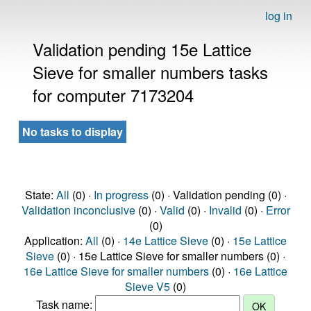
log in
Validation pending 15e Lattice
Sieve for smaller numbers tasks
for computer 7173204
No tasks to display
State:
All
(0) ·
In progress
(0) · Validation pending (0) ·
Validation inconclusive
(0) ·
Valid
(0) ·
Invalid
(0) ·
Error
(0)
Application:
All
(0) ·
14e Lattice Sieve
(0) ·
15e Lattice
Sieve
(0) · 15e Lattice Sieve for smaller numbers (0) ·
16e Lattice Sieve for smaller numbers
(0) ·
16e Lattice
Sieve V5
(0)
Task name: