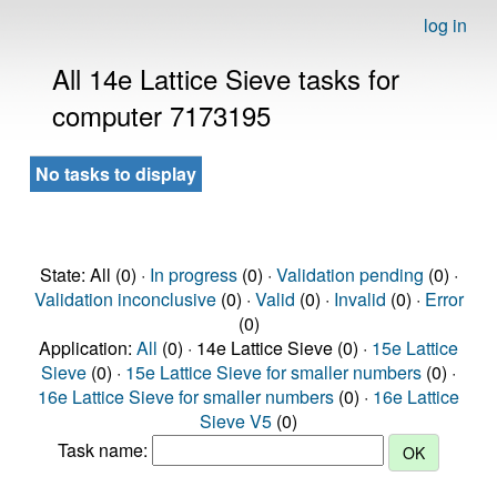
log in
All 14e Lattice Sieve tasks for
computer 7173195
No tasks to display
State: All (0) ·
In progress
(0) ·
Validation pending
(0) ·
Validation inconclusive
(0) ·
Valid
(0) ·
Invalid
(0) ·
Error
(0)
Application:
All
(0) · 14e Lattice Sieve (0) ·
15e Lattice
Sieve
(0) ·
15e Lattice Sieve for smaller numbers
(0) ·
16e Lattice Sieve for smaller numbers
(0) ·
16e Lattice
Sieve V5
(0)
Task name: