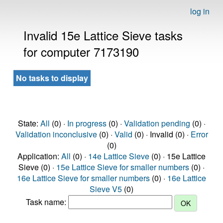
log in
Invalid 15e Lattice Sieve tasks
for computer 7173190
No tasks to display
State:
All
(0) ·
In progress
(0) ·
Validation pending
(0) ·
Validation inconclusive
(0) ·
Valid
(0) · Invalid (0) ·
Error
(0)
Application:
All
(0) ·
14e Lattice Sieve
(0) · 15e Lattice
Sieve (0) ·
15e Lattice Sieve for smaller numbers
(0) ·
16e Lattice Sieve for smaller numbers
(0) ·
16e Lattice
Sieve V5
(0)
Task name: