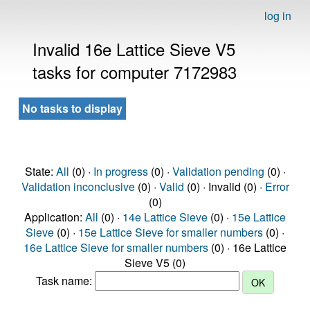
log in
Invalid 16e Lattice Sieve V5
tasks for computer 7172983
No tasks to display
State:
All
(0) ·
In progress
(0) ·
Validation pending
(0) ·
Validation inconclusive
(0) ·
Valid
(0) · Invalid (0) ·
Error
(0)
Application:
All
(0) ·
14e Lattice Sieve
(0) ·
15e Lattice
Sieve
(0) ·
15e Lattice Sieve for smaller numbers
(0) ·
16e Lattice Sieve for smaller numbers
(0) · 16e Lattice
Sieve V5 (0)
Task name: