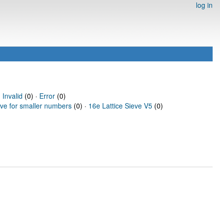
log in
·
Invalid
(0) ·
Error
(0)
eve for smaller numbers
(0) ·
16e Lattice Sieve V5
(0)