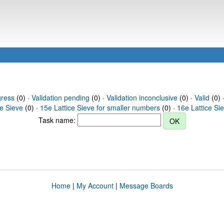
gress
(0) ·
Validation pending
(0) ·
Validation inconclusive
(0) ·
Valid
(0) 
ce Sieve
(0) ·
15e Lattice Sieve for smaller numbers
(0) ·
16e Lattice Si
Task name:
Home
|
My Account
|
Message Boards