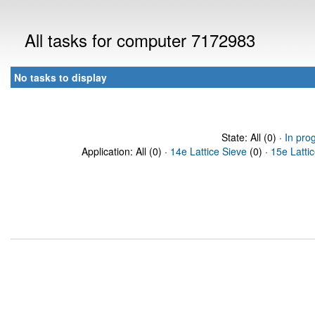
All tasks for computer 7172983
No tasks to display
State: All (0) ·
In pro
Application: All (0) ·
14e Lattice Sieve
(0) ·
15e Latti