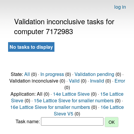
log in
Validation inconclusive tasks for
computer 7172983
No tasks to display
State:
All
(0) ·
In progress
(0) ·
Validation pending
(0) ·
Validation inconclusive (0) ·
Valid
(0) ·
Invalid
(0) ·
Error
(0)
Application: All (0) ·
14e Lattice Sieve
(0) ·
15e Lattice
Sieve
(0) ·
15e Lattice Sieve for smaller numbers
(0) ·
16e Lattice Sieve for smaller numbers
(0) ·
16e Lattice
Sieve V5
(0)
Task name: