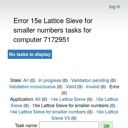
log in
Error 15e Lattice Sieve for
smaller numbers tasks for
computer 7172951
No tasks to display
State:
All
(0) ·
In progress
(0) ·
Validation pending
(0) ·
Validation inconclusive
(0) ·
Valid
(0) ·
Invalid
(0) · Error
(0)
Application:
All
(0) ·
14e Lattice Sieve
(0) ·
15e Lattice
Sieve
(0) · 15e Lattice Sieve for smaller numbers (0) ·
16e Lattice Sieve for smaller numbers
(0) ·
16e Lattice
Sieve V5
(0)
Task name: