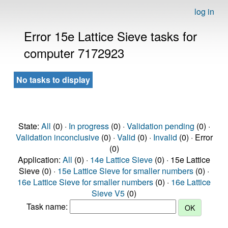
log in
Error 15e Lattice Sieve tasks for
computer 7172923
No tasks to display
State:
All
(0) ·
In progress
(0) ·
Validation pending
(0) ·
Validation inconclusive
(0) ·
Valid
(0) ·
Invalid
(0) · Error
(0)
Application:
All
(0) ·
14e Lattice Sieve
(0) · 15e Lattice
Sieve (0) ·
15e Lattice Sieve for smaller numbers
(0) ·
16e Lattice Sieve for smaller numbers
(0) ·
16e Lattice
Sieve V5
(0)
Task name: