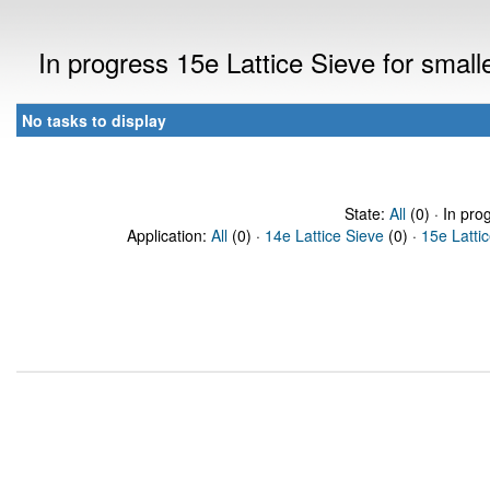
In progress 15e Lattice Sieve for sma
No tasks to display
State:
All
(0) · In pro
Application:
All
(0) ·
14e Lattice Sieve
(0) ·
15e Latti