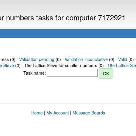
ller numbers tasks for computer 7172921
gress (0) ·
Validation pending
(0) ·
Validation inconclusive
(0) ·
Valid
(0) 
ce Sieve
(0) · 15e Lattice Sieve for smaller numbers (0) ·
16e Lattice Si
Task name:
Home
|
My Account
|
Message Boards