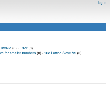
log in
·
Invalid
(0) ·
Error
(0)
eve for smaller numbers
(0) ·
16e Lattice Sieve V5
(0)