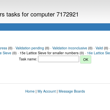
ers tasks for computer 7172921
gress
(0) ·
Validation pending
(0) ·
Validation inconclusive
(0) ·
Valid
(0) 
ce Sieve
(0) · 15e Lattice Sieve for smaller numbers (0) ·
16e Lattice Si
Task name:
Home
|
My Account
|
Message Boards