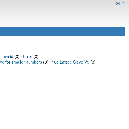
log in
·
Invalid
(0) ·
Error
(0)
eve for smaller numbers
(0) ·
16e Lattice Sieve V5
(0)