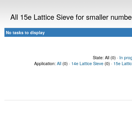
All 15e Lattice Sieve for smaller numb
No tasks to display
State: All (0) ·
In pro
Application:
All
(0) ·
14e Lattice Sieve
(0) ·
15e Latti