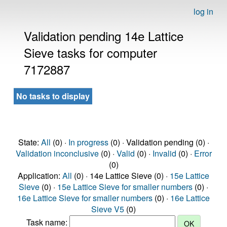
log in
Validation pending 14e Lattice
Sieve tasks for computer
7172887
No tasks to display
State:
All
(0) ·
In progress
(0) · Validation pending (0) ·
Validation inconclusive
(0) ·
Valid
(0) ·
Invalid
(0) ·
Error
(0)
Application:
All
(0) · 14e Lattice Sieve (0) ·
15e Lattice
Sieve
(0) ·
15e Lattice Sieve for smaller numbers
(0) ·
16e Lattice Sieve for smaller numbers
(0) ·
16e Lattice
Sieve V5
(0)
Task name: