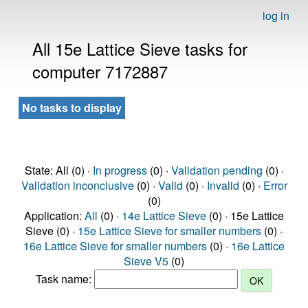
log in
All 15e Lattice Sieve tasks for
computer 7172887
No tasks to display
State: All (0) ·
In progress
(0) ·
Validation pending
(0) ·
Validation inconclusive
(0) ·
Valid
(0) ·
Invalid
(0) ·
Error
(0)
Application:
All
(0) ·
14e Lattice Sieve
(0) · 15e Lattice
Sieve (0) ·
15e Lattice Sieve for smaller numbers
(0) ·
16e Lattice Sieve for smaller numbers
(0) ·
16e Lattice
Sieve V5
(0)
Task name: