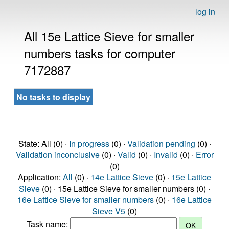
log in
All 15e Lattice Sieve for smaller
numbers tasks for computer
7172887
No tasks to display
State: All (0) ·
In progress
(0) ·
Validation pending
(0) ·
Validation inconclusive
(0) ·
Valid
(0) ·
Invalid
(0) ·
Error
(0)
Application:
All
(0) ·
14e Lattice Sieve
(0) ·
15e Lattice
Sieve
(0) · 15e Lattice Sieve for smaller numbers (0) ·
16e Lattice Sieve for smaller numbers
(0) ·
16e Lattice
Sieve V5
(0)
Task name: