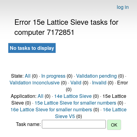
log in
Error 15e Lattice Sieve tasks for
computer 7172851
No tasks to display
State:
All
(0) ·
In progress
(0) ·
Validation pending
(0) ·
Validation inconclusive
(0) ·
Valid
(0) ·
Invalid
(0) · Error
(0)
Application:
All
(0) ·
14e Lattice Sieve
(0) · 15e Lattice
Sieve (0) ·
15e Lattice Sieve for smaller numbers
(0) ·
16e Lattice Sieve for smaller numbers
(0) ·
16e Lattice
Sieve V5
(0)
Task name: