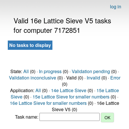
log in
Valid 16e Lattice Sieve V5 tasks
for computer 7172851
No tasks to display
State:
All
(0) ·
In progress
(0) ·
Validation pending
(0) ·
Validation inconclusive
(0) · Valid (0) ·
Invalid
(0) ·
Error
(0)
Application:
All
(0) ·
14e Lattice Sieve
(0) ·
15e Lattice
Sieve
(0) ·
15e Lattice Sieve for smaller numbers
(0) ·
16e Lattice Sieve for smaller numbers
(0) · 16e Lattice
Sieve V5 (0)
Task name: