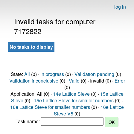
log in
Invalid tasks for computer
7172822
No tasks to display
State:
All
(0) ·
In progress
(0) ·
Validation pending
(0) ·
Validation inconclusive
(0) ·
Valid
(0) · Invalid (0) ·
Error
(0)
Application: All (0) ·
14e Lattice Sieve
(0) ·
15e Lattice
Sieve
(0) ·
15e Lattice Sieve for smaller numbers
(0) ·
16e Lattice Sieve for smaller numbers
(0) ·
16e Lattice
Sieve V5
(0)
Task name: