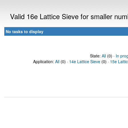
Valid 16e Lattice Sieve for smaller nu
No tasks to display
State:
All
(0) ·
In pro
Application:
All
(0) ·
14e Lattice Sieve
(0) ·
15e Latti