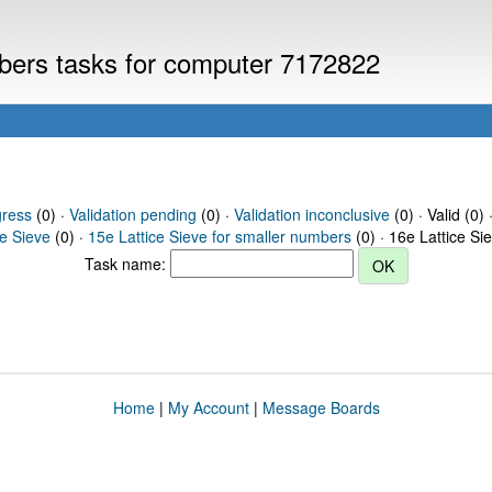
mbers tasks for computer 7172822
gress
(0) ·
Validation pending
(0) ·
Validation inconclusive
(0) · Valid (0) 
ce Sieve
(0) ·
15e Lattice Sieve for smaller numbers
(0) · 16e Lattice Si
Task name:
Home
|
My Account
|
Message Boards