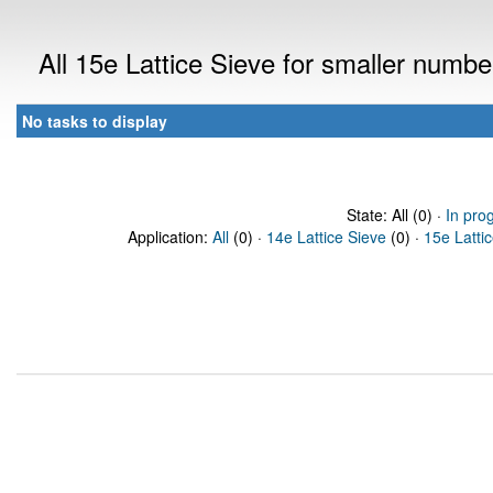
All 15e Lattice Sieve for smaller numb
No tasks to display
State: All (0) ·
In pro
Application:
All
(0) ·
14e Lattice Sieve
(0) ·
15e Latti