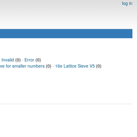
log in
·
Invalid
(0) ·
Error
(0)
eve for smaller numbers
(0) ·
16e Lattice Sieve V5
(0)