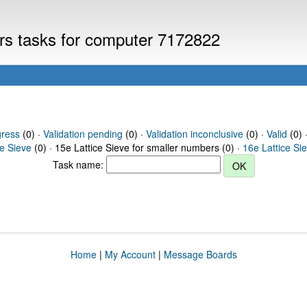
ers tasks for computer 7172822
gress
(0) ·
Validation pending
(0) ·
Validation inconclusive
(0) ·
Valid
(0) 
ce Sieve
(0) · 15e Lattice Sieve for smaller numbers (0) ·
16e Lattice Si
Task name:
Home
|
My Account
|
Message Boards