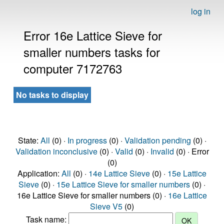
log in
Error 16e Lattice Sieve for
smaller numbers tasks for
computer 7172763
No tasks to display
State:
All
(0) ·
In progress
(0) ·
Validation pending
(0) ·
Validation inconclusive
(0) ·
Valid
(0) ·
Invalid
(0) · Error
(0)
Application:
All
(0) ·
14e Lattice Sieve
(0) ·
15e Lattice
Sieve
(0) ·
15e Lattice Sieve for smaller numbers
(0) ·
16e Lattice Sieve for smaller numbers (0) ·
16e Lattice
Sieve V5
(0)
Task name: