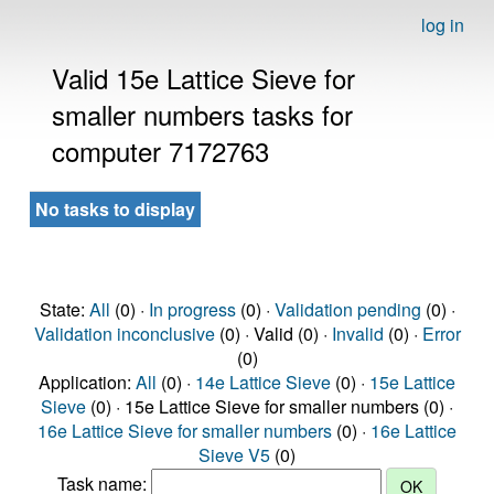
log in
Valid 15e Lattice Sieve for
smaller numbers tasks for
computer 7172763
No tasks to display
State:
All
(0) ·
In progress
(0) ·
Validation pending
(0) ·
Validation inconclusive
(0) · Valid (0) ·
Invalid
(0) ·
Error
(0)
Application:
All
(0) ·
14e Lattice Sieve
(0) ·
15e Lattice
Sieve
(0) · 15e Lattice Sieve for smaller numbers (0) ·
16e Lattice Sieve for smaller numbers
(0) ·
16e Lattice
Sieve V5
(0)
Task name: