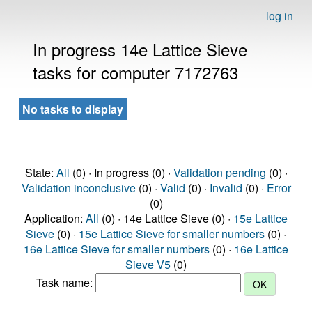
log in
In progress 14e Lattice Sieve
tasks for computer 7172763
No tasks to display
State:
All
(0) · In progress (0) ·
Validation pending
(0) ·
Validation inconclusive
(0) ·
Valid
(0) ·
Invalid
(0) ·
Error
(0)
Application:
All
(0) · 14e Lattice Sieve (0) ·
15e Lattice
Sieve
(0) ·
15e Lattice Sieve for smaller numbers
(0) ·
16e Lattice Sieve for smaller numbers
(0) ·
16e Lattice
Sieve V5
(0)
Task name: