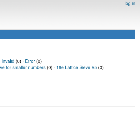
log in
·
Invalid
(0) ·
Error
(0)
eve for smaller numbers
(0) ·
16e Lattice Sieve V5
(0)