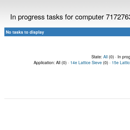
In progress tasks for computer 717276
No tasks to display
State:
All
(0) · In pro
Application: All (0) ·
14e Lattice Sieve
(0) ·
15e Latti