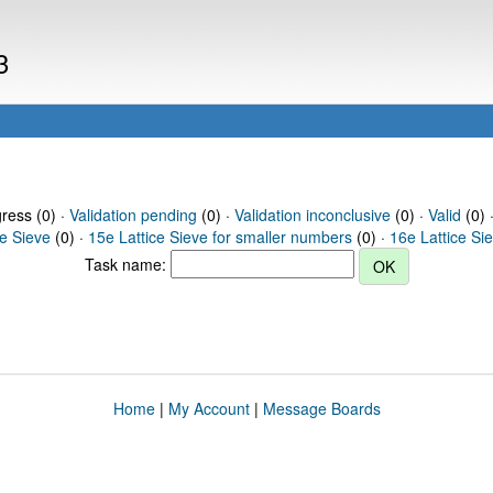
3
gress (0) ·
Validation pending
(0) ·
Validation inconclusive
(0) ·
Valid
(0) 
ce Sieve
(0) ·
15e Lattice Sieve for smaller numbers
(0) ·
16e Lattice Si
Task name:
Home
|
My Account
|
Message Boards