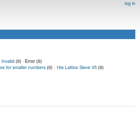
log in
·
Invalid
(0) · Error (0)
eve for smaller numbers
(0) ·
16e Lattice Sieve V5
(0)