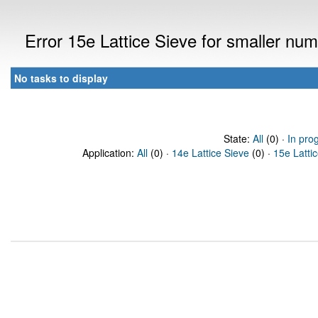
Error 15e Lattice Sieve for smaller n
No tasks to display
State:
All
(0) ·
In pro
Application:
All
(0) ·
14e Lattice Sieve
(0) ·
15e Latti