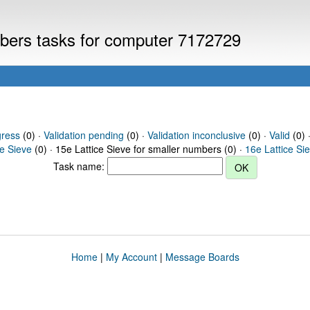
umbers tasks for computer 7172729
gress
(0) ·
Validation pending
(0) ·
Validation inconclusive
(0) ·
Valid
(0) 
ce Sieve
(0) · 15e Lattice Sieve for smaller numbers (0) ·
16e Lattice Si
Task name:
Home
|
My Account
|
Message Boards