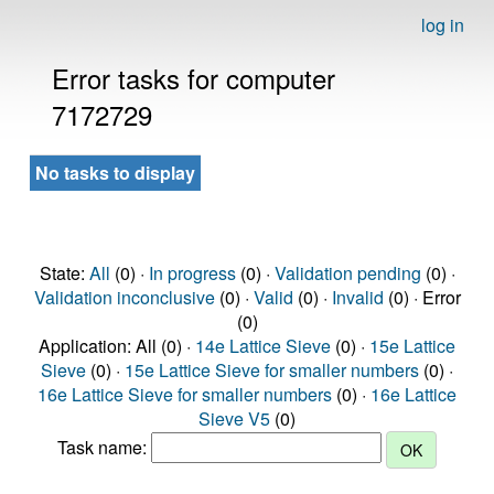
log in
Error tasks for computer
7172729
No tasks to display
State:
All
(0) ·
In progress
(0) ·
Validation pending
(0) ·
Validation inconclusive
(0) ·
Valid
(0) ·
Invalid
(0) · Error
(0)
Application: All (0) ·
14e Lattice Sieve
(0) ·
15e Lattice
Sieve
(0) ·
15e Lattice Sieve for smaller numbers
(0) ·
16e Lattice Sieve for smaller numbers
(0) ·
16e Lattice
Sieve V5
(0)
Task name: