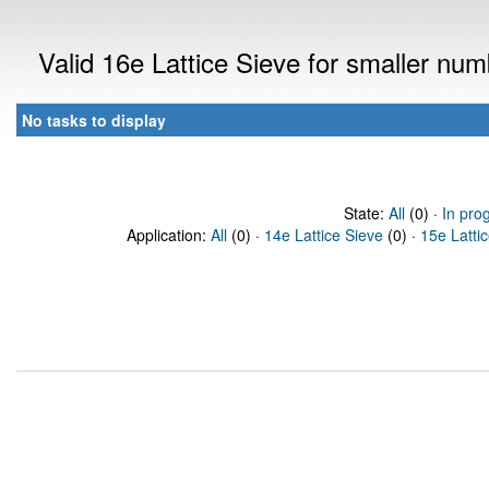
Valid 16e Lattice Sieve for smaller nu
No tasks to display
State:
All
(0) ·
In pro
Application:
All
(0) ·
14e Lattice Sieve
(0) ·
15e Latti