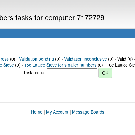
mbers tasks for computer 7172729
gress
(0) ·
Validation pending
(0) ·
Validation inconclusive
(0) · Valid (0) 
ce Sieve
(0) ·
15e Lattice Sieve for smaller numbers
(0) · 16e Lattice Si
Task name:
Home
|
My Account
|
Message Boards