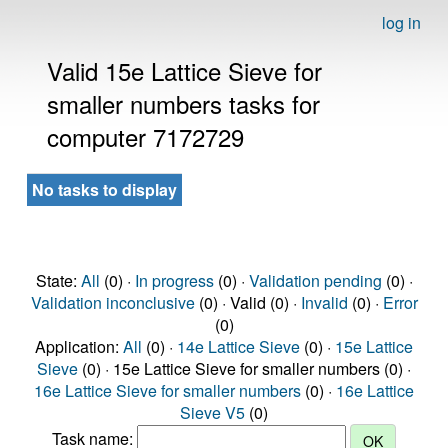
log in
Valid 15e Lattice Sieve for
smaller numbers tasks for
computer 7172729
No tasks to display
State:
All
(0) ·
In progress
(0) ·
Validation pending
(0) ·
Validation inconclusive
(0) · Valid (0) ·
Invalid
(0) ·
Error
(0)
Application:
All
(0) ·
14e Lattice Sieve
(0) ·
15e Lattice
Sieve
(0) · 15e Lattice Sieve for smaller numbers (0) ·
16e Lattice Sieve for smaller numbers
(0) ·
16e Lattice
Sieve V5
(0)
Task name: