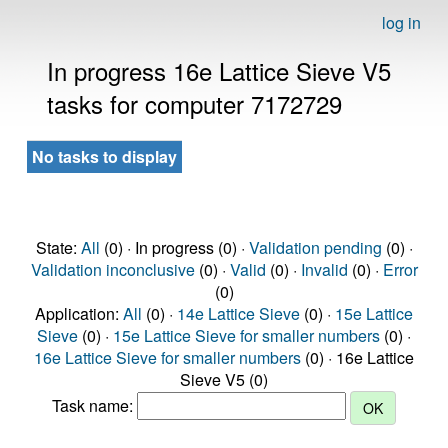
log in
In progress 16e Lattice Sieve V5
tasks for computer 7172729
No tasks to display
State:
All
(0) · In progress (0) ·
Validation pending
(0) ·
Validation inconclusive
(0) ·
Valid
(0) ·
Invalid
(0) ·
Error
(0)
Application:
All
(0) ·
14e Lattice Sieve
(0) ·
15e Lattice
Sieve
(0) ·
15e Lattice Sieve for smaller numbers
(0) ·
16e Lattice Sieve for smaller numbers
(0) · 16e Lattice
Sieve V5 (0)
Task name: