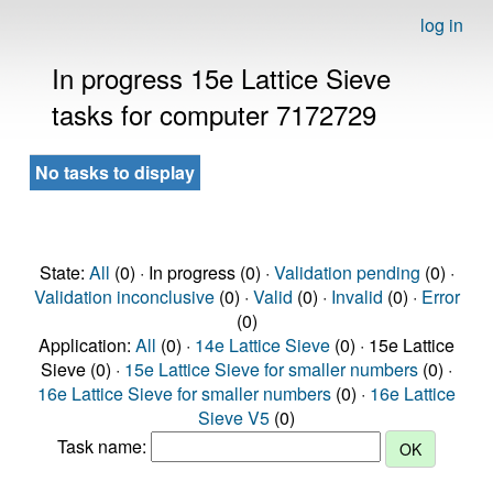
log in
In progress 15e Lattice Sieve
tasks for computer 7172729
No tasks to display
State:
All
(0) · In progress (0) ·
Validation pending
(0) ·
Validation inconclusive
(0) ·
Valid
(0) ·
Invalid
(0) ·
Error
(0)
Application:
All
(0) ·
14e Lattice Sieve
(0) · 15e Lattice
Sieve (0) ·
15e Lattice Sieve for smaller numbers
(0) ·
16e Lattice Sieve for smaller numbers
(0) ·
16e Lattice
Sieve V5
(0)
Task name: