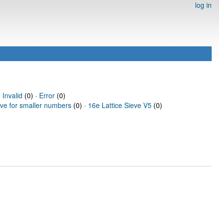
log in
·
Invalid
(0) ·
Error
(0)
eve for smaller numbers
(0) ·
16e Lattice Sieve V5
(0)