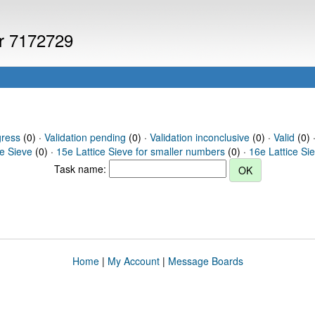
er 7172729
gress
(0) ·
Validation pending
(0) ·
Validation inconclusive
(0) ·
Valid
(0) 
ce Sieve
(0) ·
15e Lattice Sieve for smaller numbers
(0) ·
16e Lattice Si
Task name:
Home
|
My Account
|
Message Boards