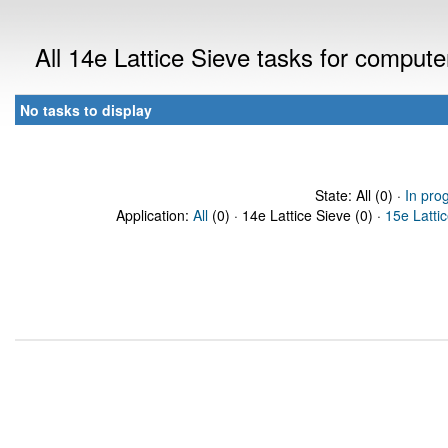
All 14e Lattice Sieve tasks for comput
No tasks to display
State: All (0) ·
In pro
Application:
All
(0) · 14e Lattice Sieve (0) ·
15e Latti