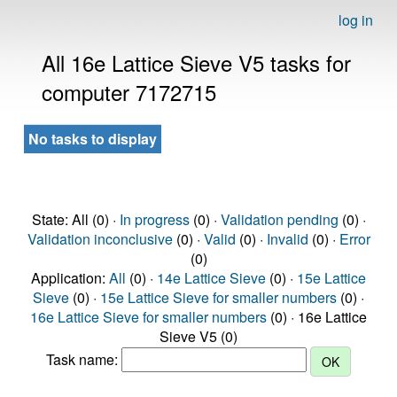
log in
All 16e Lattice Sieve V5 tasks for
computer 7172715
No tasks to display
State: All (0) ·
In progress
(0) ·
Validation pending
(0) ·
Validation inconclusive
(0) ·
Valid
(0) ·
Invalid
(0) ·
Error
(0)
Application:
All
(0) ·
14e Lattice Sieve
(0) ·
15e Lattice
Sieve
(0) ·
15e Lattice Sieve for smaller numbers
(0) ·
16e Lattice Sieve for smaller numbers
(0) · 16e Lattice
Sieve V5 (0)
Task name: