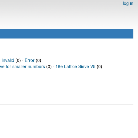
log in
·
Invalid
(0) ·
Error
(0)
eve for smaller numbers
(0) ·
16e Lattice Sieve V5
(0)