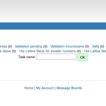
gress
(0) ·
Validation pending
(0) ·
Validation inconclusive
(0) ·
Valid
(0) 
ce Sieve
(0) ·
15e Lattice Sieve for smaller numbers
(0) ·
16e Lattice Si
Task name:
Home
|
My Account
|
Message Boards