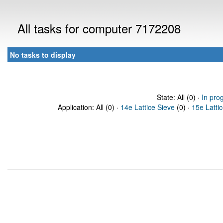
All tasks for computer 7172208
No tasks to display
State: All (0) ·
In pro
Application: All (0) ·
14e Lattice Sieve
(0) ·
15e Latti