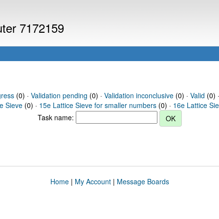
puter 7172159
gress
(0) ·
Validation pending
(0) ·
Validation inconclusive
(0) ·
Valid
(0) 
ce Sieve
(0) ·
15e Lattice Sieve for smaller numbers
(0) ·
16e Lattice Si
Task name:
Home
|
My Account
|
Message Boards