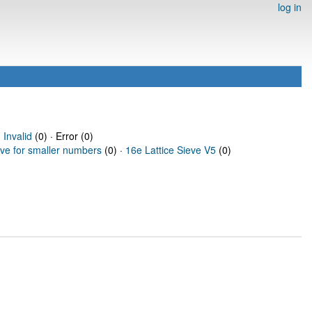
log in
·
Invalid
(0) · Error (0)
eve for smaller numbers
(0) ·
16e Lattice Sieve V5
(0)