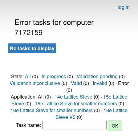
log in
Error tasks for computer
7172159
No tasks to display
State:
All
(0) ·
In progress
(0) ·
Validation pending
(0) ·
Validation inconclusive
(0) ·
Valid
(0) ·
Invalid
(0) · Error
(0)
Application: All (0) ·
14e Lattice Sieve
(0) ·
15e Lattice
Sieve
(0) ·
15e Lattice Sieve for smaller numbers
(0) ·
16e Lattice Sieve for smaller numbers
(0) ·
16e Lattice
Sieve V5
(0)
Task name: