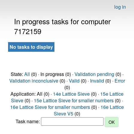
log in
In progress tasks for computer
7172159
No tasks to display
State:
All
(0) · In progress (0) ·
Validation pending
(0) ·
Validation inconclusive
(0) ·
Valid
(0) ·
Invalid
(0) ·
Error
(0)
Application: All (0) ·
14e Lattice Sieve
(0) ·
15e Lattice
Sieve
(0) ·
15e Lattice Sieve for smaller numbers
(0) ·
16e Lattice Sieve for smaller numbers
(0) ·
16e Lattice
Sieve V5
(0)
Task name: