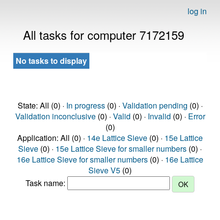
log in
All tasks for computer 7172159
No tasks to display
State: All (0) ·
In progress
(0) ·
Validation pending
(0) ·
Validation inconclusive
(0) ·
Valid
(0) ·
Invalid
(0) ·
Error
(0)
Application: All (0) ·
14e Lattice Sieve
(0) ·
15e Lattice
Sieve
(0) ·
15e Lattice Sieve for smaller numbers
(0) ·
16e Lattice Sieve for smaller numbers
(0) ·
16e Lattice
Sieve V5
(0)
Task name: